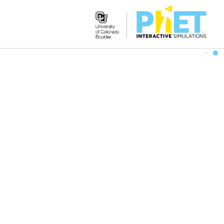
Search
the
PhET
Website