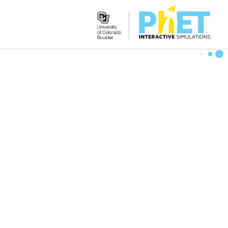
Search
the
PhET
Website