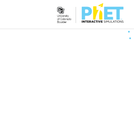
Search
the
PhET
Website