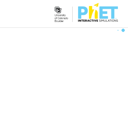
Search
the
PhET
Website