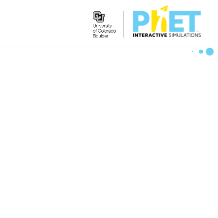
Search
the
PhET
Website