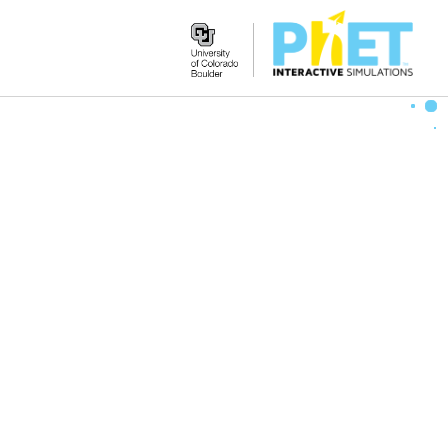
Search
the
PhET
Website