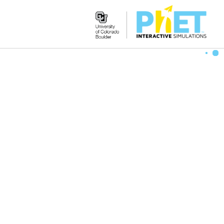
Search
the
PhET
Website