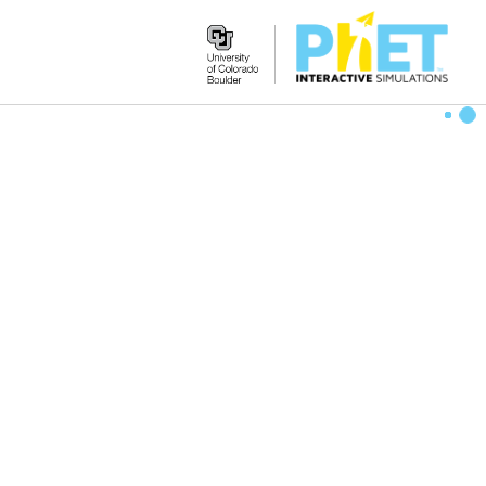
Search
the
PhET
Website