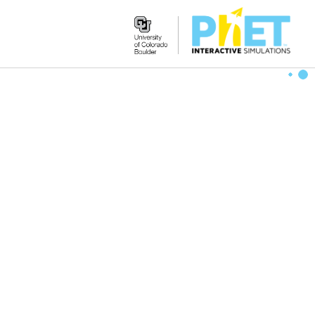
Search
the
PhET
Website