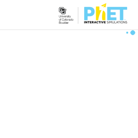
Search
the
PhET
Website