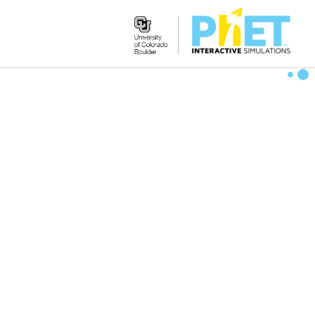
Search
the
PhET
Website