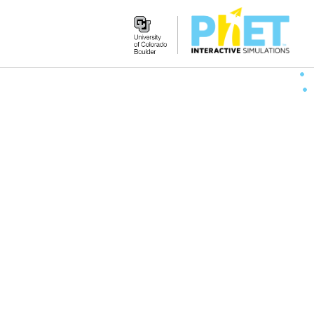
Search
the
PhET
Website