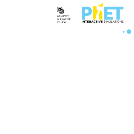
Search
the
PhET
Website