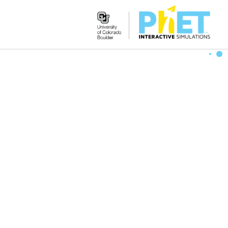
Search
the
PhET
Website