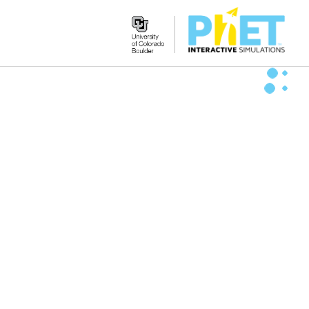
Search
the
PhET
Website