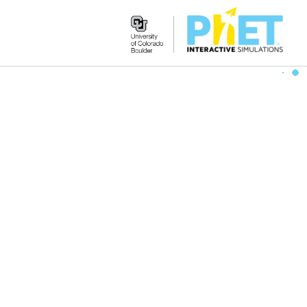
Search
the
PhET
Website