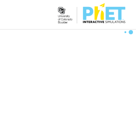
Search
the
PhET
Website