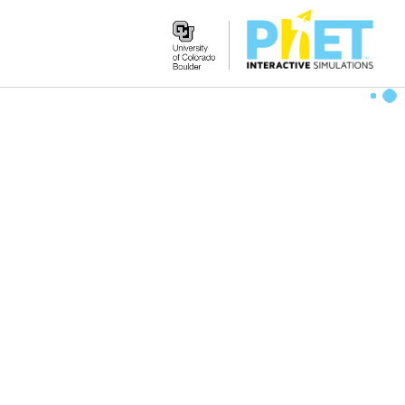
Search
the
PhET
Website