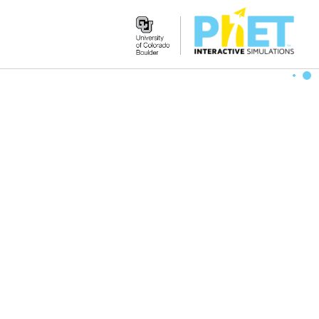
Search
the
PhET
Website