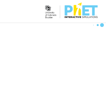
Search
the
PhET
Website