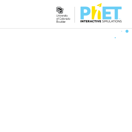
Search
the
PhET
Website