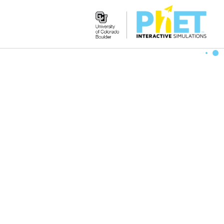
Search
the
PhET
Website