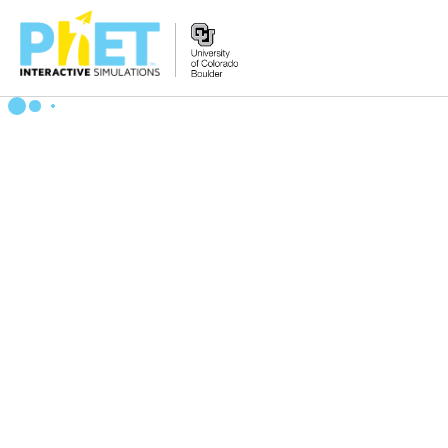
Bilatu
PhET
webgunean