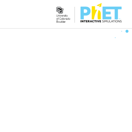
Search
the
PhET
Website