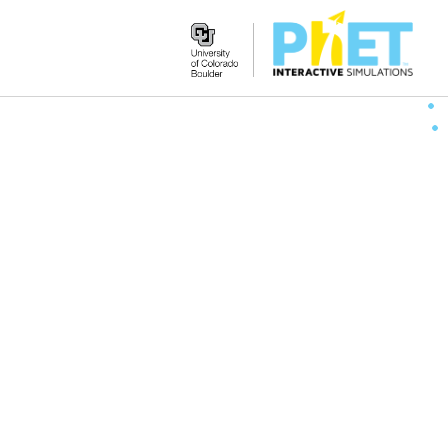
Search
the
PhET
Website