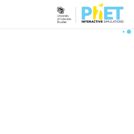
Search
the
PhET
Website