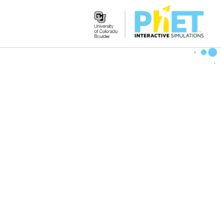
Search
the
PhET
Website