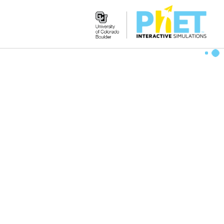
Search
the
PhET
Website