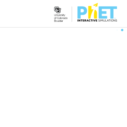
Search
the
PhET
Website