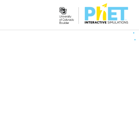
Search
the
PhET
Website