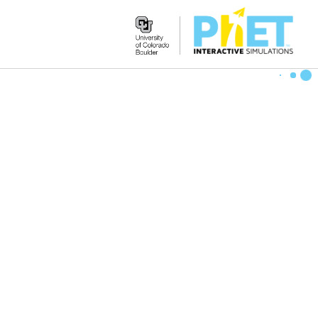
Search
the
PhET
Website