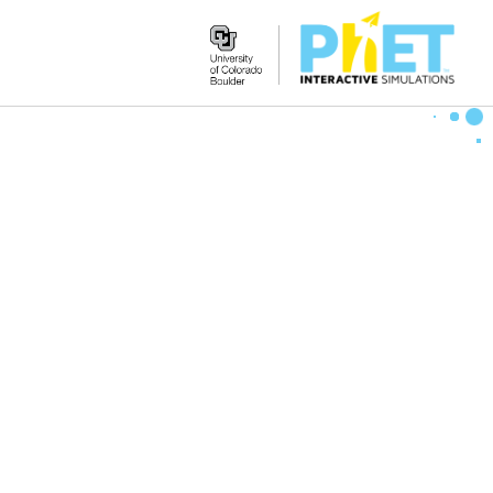
Search
the
PhET
Website