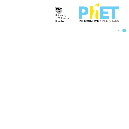
Search
the
PhET
Website