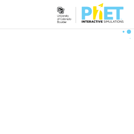
Search
the
PhET
Website