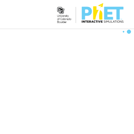
Search
the
PhET
Website