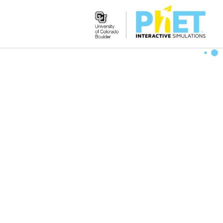
Search
the
PhET
Website