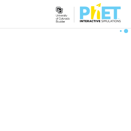
Search
the
PhET
Website