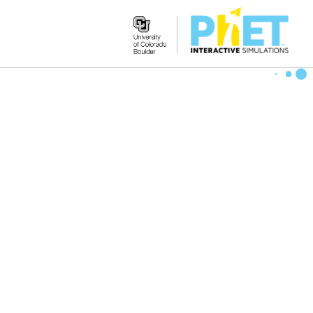
Search
the
PhET
Website