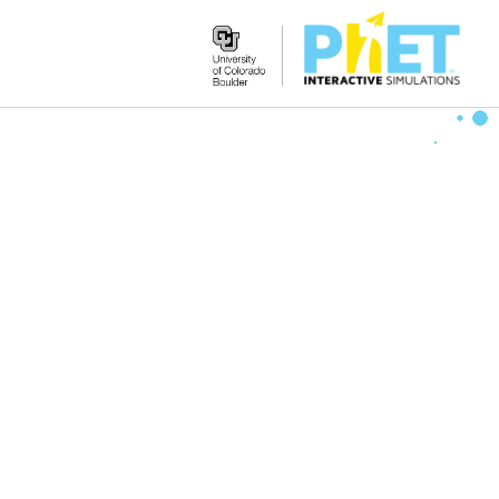
Search
the
PhET
Website