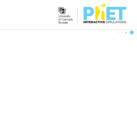
Search
the
PhET
Website