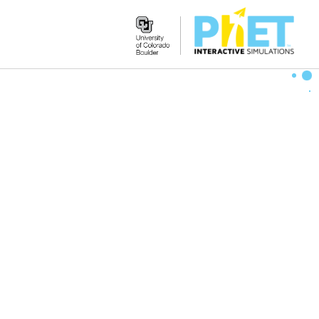
Search
the
PhET
Website