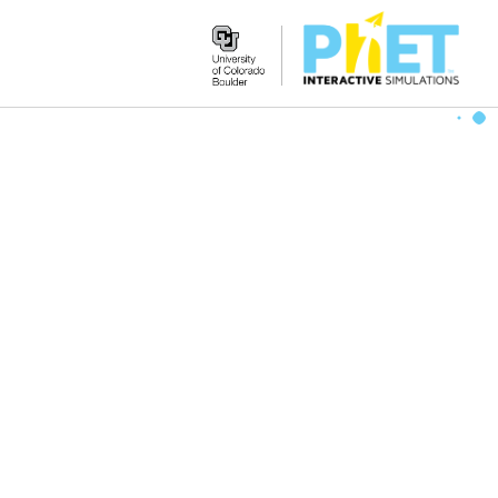
Search
the
PhET
Website