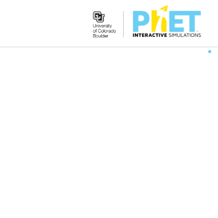
Search
the
PhET
Website