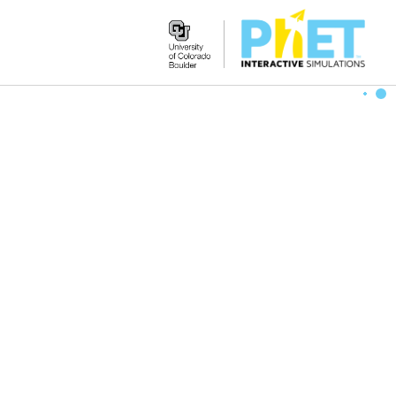
Search
the
PhET
Website