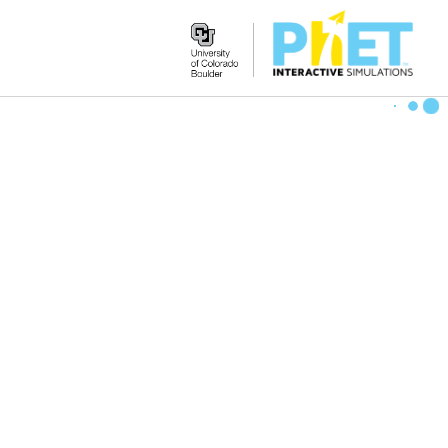
Search
the
PhET
Website