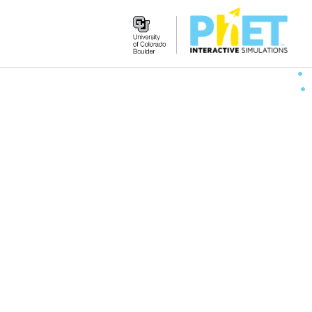
Search
the
PhET
Website