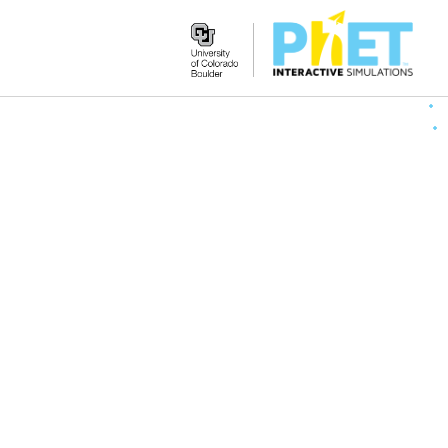
Search
the
PhET
Website