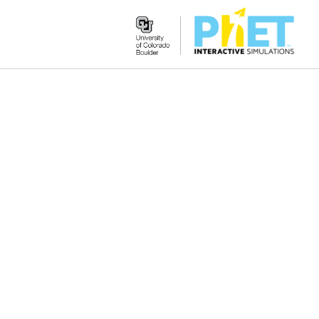
Search
the
PhET
Website