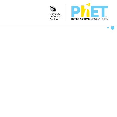
Search
the
PhET
Website