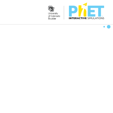
Search
the
PhET
Website